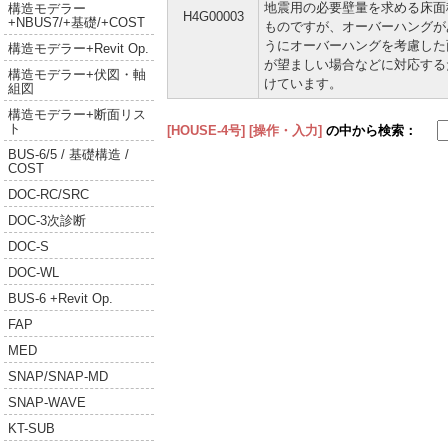
地震用の必要壁量を求める床面
構造モデラー
H4G00003
+NBUS7/+基礎/+COST
ものですが、オーバーハングが
うにオーバーハングを考慮した
構造モデラー+Revit Op.
が望ましい場合などに対応する
構造モデラー+伏図・軸
けています。
組図
構造モデラー+断面リス
ト
[HOUSE-4号]
[操作・入力]
の中から検索：
BUS-6/5 / 基礎構造 /
COST
DOC-RC/SRC
DOC-3次診断
DOC-S
DOC-WL
BUS-6 +Revit Op.
FAP
MED
SNAP/SNAP-MD
SNAP-WAVE
KT-SUB