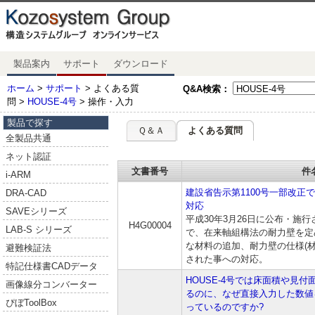
製品案内
サポート
ダウンロード
ホーム
>
サポート
> よくある質
Q&A検索：
問 >
HOUSE-4号
> 操作・入力
製品で探す
Ｑ＆Ａ
よくある質問
全製品共通
ネット認証
文書番号
件
i-ARM
建設省告示第1100号一部改正
DRA-CAD
対応
SAVEシリーズ
平成30年3月26日に公布・施行
H4G00004
LAB-S シリーズ
で、在来軸組構法の耐力壁を定め
な材料の追加、耐力壁の仕様(
避難検証法
された事への対応。
特記仕様書CADデータ
HOUSE-4号では床面積や見
画像線分コンバーター
るのに、なぜ直接入力した数値
ぴぼToolBox
っているのですか?