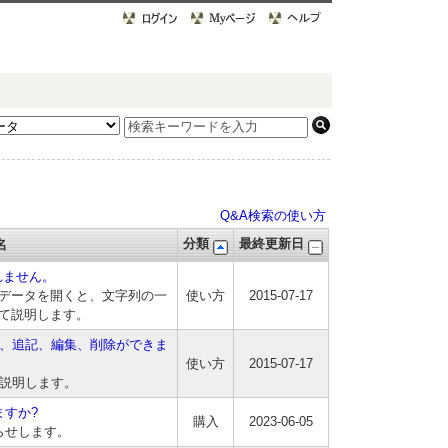
Q&A検索の使い方
分類
最終更新日
名
れません。
書CADデータを開くと、文字列の一
使い方
2015-07-17
て説明します。
は、追記、編集、削除ができま
使い方
2015-07-17
て説明します。
ますか?
購入
2023-06-05
らせします。