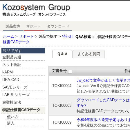
製品案内
サポート
ダウンロード
ホーム
>
サポート
> 製品で探す >
特記仕
Q&A検索：
様書CADデータ
製品で探す
Ｑ＆Ａ
よくある質問
全製品共通
ネット認証
文書番号
件
i-ARM
DRA-CAD
Jw_cadで文字が正しく表示さ
TOKI00004
Jw_cad Ver.8で特記仕様
SAVEシリーズ
部しか表示されない現象につい
LAB-S シリーズ
ダウンロードしたCADデータ
避難検証法
TOKI00003
すか?
特記仕様書CADデータ
特記仕様書CADデータについ
使い方
令和4年度版の発売予定はあり
TOKI00009
購入
令和4度版の発売についてお知