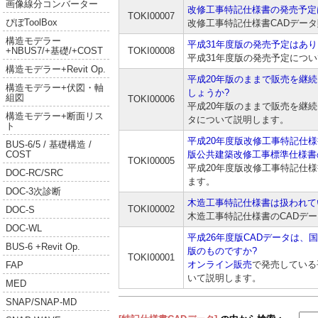
画像線分コンバーター
改修工事特記仕様書の発売予定
TOKI00007
ぴぼToolBox
改修工事特記仕様書CADデー
構造モデラー
平成31年度版の発売予定はあり
TOKI00008
+NBUS7/+基礎/+COST
平成31年度版の発売予定につ
構造モデラー+Revit Op.
平成20年版のままで販売を継続
構造モデラー+伏図・軸
しょうか?
組図
TOKI00006
平成20年版のままで販売を継続
構造モデラー+断面リス
タについて説明します。
ト
平成20年度版改修工事特記仕様
BUS-6/5 / 基礎構造 /
版公共建築改修工事標準仕様書
COST
TOKI00005
平成20年度版改修工事特記仕様
DOC-RC/SRC
ます。
DOC-3次診断
木造工事特記仕様書は扱われて
TOKI00002
DOC-S
木造工事特記仕様書のCADデ
DOC-WL
平成26年度版CADデータは、
BUS-6 +Revit Op.
版のものですか?
TOKI00001
オンライン販売
で発売している
FAP
いて説明します。
MED
SNAP/SNAP-MD