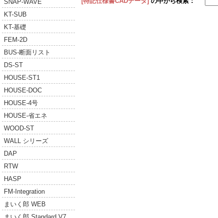
[特記仕様書CADデータ]
の中から検索：
SNAP-WAVE
KT-SUB
KT-基礎
FEM-2D
BUS-断面リスト
DS-ST
HOUSE-ST1
HOUSE-DOC
HOUSE-4号
HOUSE-省エネ
WOOD-ST
WALL シリーズ
DAP
RTW
HASP
FM-Integration
まいく郎 WEB
まいく郎 Standard V7