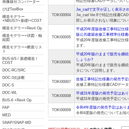
特記仕様書CADデータについ
画像線分コンバーター
ぴぼToolBox
Jw_cadで文字が正しく表示さ
TOKI00004
Jw_cad Ver.8で特記仕様
構造モデラー
部しか表示されない現象につい
+NBUS7/+基礎/+COST
構造モデラー+Revit Op.
平成20年度版改修工事特記仕様
版公共建築改修工事標準仕様書
構造モデラー+伏図・軸
TOKI00005
組図
平成20年度版改修工事特記仕様
ます。
構造モデラー+断面リス
ト
平成20年版のままで販売を継続
BUS-6/5 / 基礎構造 /
しょうか?
TOKI00006
COST
平成20年版のままで販売を継続
DOC-RC/SRC
タについて説明します。
DOC-3次診断
改修工事特記仕様書の発売予定
TOKI00007
改修工事特記仕様書CADデー
DOC-S
DOC-WL
平成31年度版の発売予定はあり
TOKI00008
平成31年度版の発売予定につ
BUS-6 +Revit Op.
令和4年度版の発売予定はあり
FAP
TOKI00009
令和4度版の発売についてお知
MED
SNAP/SNAP-MD