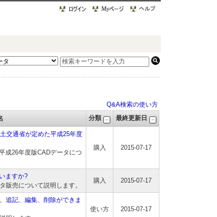
Q&A検索の使い方
分類
最終更新日
名
国土交通省が定めた平成25年度
購入
2015-07-17
平成26年度版CADデータにつ
いますか?
購入
2015-07-17
ータ販売について説明します。
は、追記、編集、削除ができま
使い方
2015-07-17