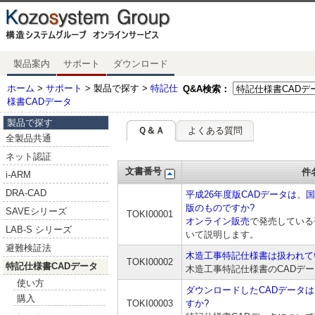
製品案内
サポート
ダウンロード
ホーム
>
サポート
> 製品で探す >
特記仕
Q&A検索：
様書CADデータ
製品で探す
Ｑ＆Ａ
よくある質問
全製品共通
ネット認証
文書番号
件
i-ARM
DRA-CAD
平成26年度版CADデータは、
版のものですか?
SAVEシリーズ
TOKI00001
オンライン販売
で発売している
LAB-S シリーズ
いて説明します。
避難検証法
木造工事特記仕様書は扱われて
TOKI00002
特記仕様書CADデータ
木造工事特記仕様書のCADデ
使い方
ダウンロードしたCADデータ
購入
TOKI00003
すか?