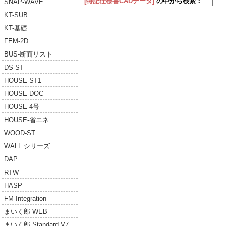
[特記仕様書CADデータ]
の中から検索：
SNAP-WAVE
KT-SUB
KT-基礎
FEM-2D
BUS-断面リスト
DS-ST
HOUSE-ST1
HOUSE-DOC
HOUSE-4号
HOUSE-省エネ
WOOD-ST
WALL シリーズ
DAP
RTW
HASP
FM-Integration
まいく郎 WEB
まいく郎 Standard V7