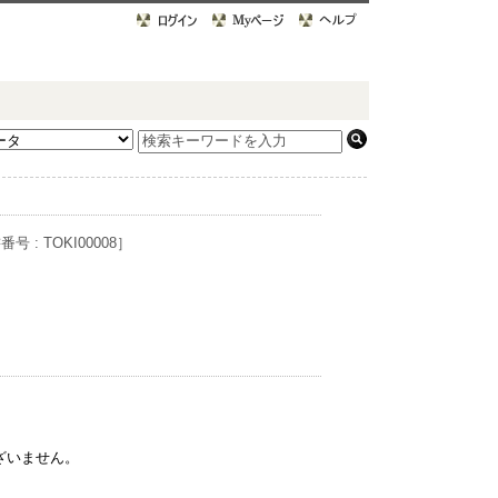
号 : TOKI00008］
ざいません。