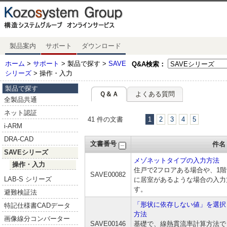
製品案内
サポート
ダウンロード
ホーム
>
サポート
> 製品で探す >
SAVE
Q&A検索：
シリーズ
> 操作・入力
製品で探す
Ｑ＆Ａ
よくある質問
全製品共通
ネット認証
41 件の文書
1
2
3
4
5
i-ARM
DRA-CAD
文書番号
件名
SAVEシリーズ
メゾネットタイプの入力方法
操作・入力
住戸で2フロアある場合や、1
SAVE00082
LAB-S シリーズ
に居室があるような場合の入力
す。
避難検証法
「形状に依存しない値」を選択
特記仕様書CADデータ
方法
画像線分コンバーター
SAVE00146
基礎で、線熱貫流率計算方法で