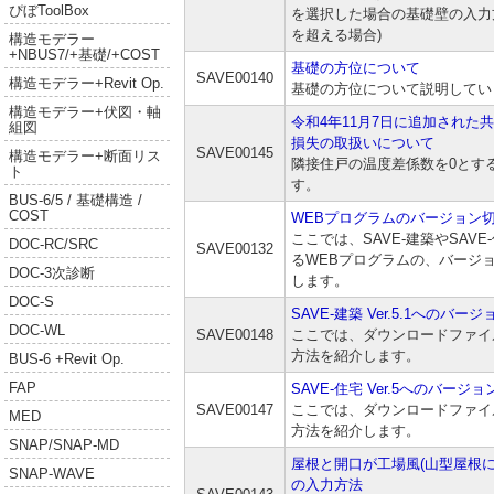
ぴぼToolBox
を選択した場合の基礎壁の入力方法
を超える場合)
構造モデラー
+NBUS7/+基礎/+COST
基礎の方位について
SAVE00140
構造モデラー+Revit Op.
基礎の方位について説明してい
構造モデラー+伏図・軸
令和4年11月7日に追加された
組図
損失の取扱いについて
SAVE00145
構造モデラー+断面リス
隣接住戸の温度差係数を0とす
ト
す。
BUS-6/5 / 基礎構造 /
COST
WEBプログラムのバージョン
ここでは、SAVE-建築やSAVE
DOC-RC/SRC
SAVE00132
るWEBプログラムの、バージ
DOC-3次診断
します。
DOC-S
SAVE-建築 Ver.5.1への
DOC-WL
SAVE00148
ここでは、ダウンロードファイ
方法を紹介します。
BUS-6 +Revit Op.
FAP
SAVE-住宅 Ver.5へのバー
SAVE00147
ここでは、ダウンロードファイ
MED
方法を紹介します。
SNAP/SNAP-MD
屋根と開口が工場風(山型屋根
SNAP-WAVE
の入力方法