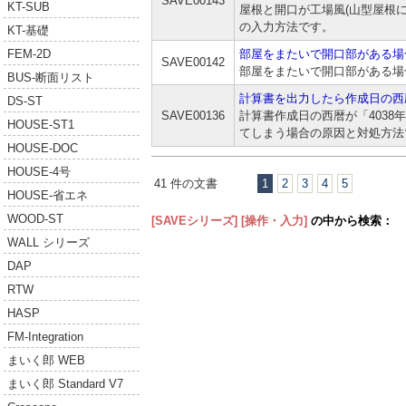
SAVE00143
KT-SUB
屋根と開口が工場風(山型屋根
の入力方法です。
KT-基礎
部屋をまたいで開口部がある場
FEM-2D
SAVE00142
部屋をまたいで開口部がある場
BUS-断面リスト
計算書を出力したら作成日の西
DS-ST
SAVE00136
計算書作成日の西暦が「4038
HOUSE-ST1
てしまう場合の原因と対処方法
HOUSE-DOC
HOUSE-4号
41 件の文書
1
2
3
4
5
HOUSE-省エネ
WOOD-ST
[SAVEシリーズ]
[操作・入力]
の中から検索：
WALL シリーズ
DAP
RTW
HASP
FM-Integration
まいく郎 WEB
まいく郎 Standard V7