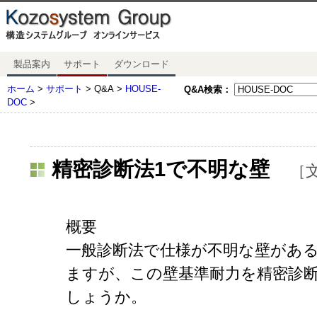
製品案内
サポート
ダウンロード
ホーム
>
サポート
> Q&A >
HOUSE-
Q&A検索：
DOC
>
精密診断法1で不明な壁
［文
概要
一般診断法で仕様が不明な壁があるとき
ますが、この壁基準耐力を精密診断
しょうか。