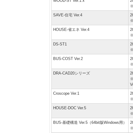
WOOD-ST Ver.1.x
2
SAVE-住宅 Ver.4
2
HOUSE-省エネ Ver.4
2
DS-ST1
2
BUS-COST Ver.2
2
DRA-CAD20シリーズ
2
※
V
Croscope Ver.1
2
HOUSE-DOC Ver.5
2
BUS-基礎構造 Ver.5（64bit版Windows用）
2