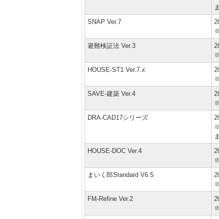
SNAP Ver.7
2
避難検証法 Ver.3
2
HOUSE-ST1 Ver.7.x
2
SAVE-建築 Ver.4
2
DRA-CAD17シリーズ
2
※
HOUSE-DOC Ver.4
2
まいく郎Standard V6.5
2
FM-Refine Ver.2
2