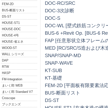
DOC-RC/SRC
FEM-2D
DOC-3次診断
BUS-断面リスト
DS-ST
DOC-S
HOUSE-ST1
DOC-WL [壁式鉄筋コンク
HOUSE-DOC
BUS-6 +Revit Op. [BUS
HOUSE-4号
FAP [任意形状立体フレーム
HOUSE-省エネ
MED [RC/SRC/S造および
WOOD-ST
WALL シリーズ
SNAP/SNAP-MD
DAP
SNAP-WAVE
RTW
KT-SUB
HASP
KT-基礎
FM-Integration
FEM-2D [平面板有限要素法
まいく郎 WEB
まいく郎 Standard V7
BUS-断面リスト
Croscope
DS-ST
ブックエンズ
HOUSE-ST1 [在来木造の構