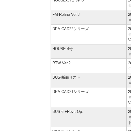
HOUSE-ST1 Ver.8
2
FM-Refine Ver.3
2
DRA-CAD22シリーズ
2
※
V
HOUSE-4号
2
RTW Ver.2
2
BUS-断面リスト
2
DRA-CAD21シリーズ
2
※
V
BUS-6 +Revit Op.
2
※