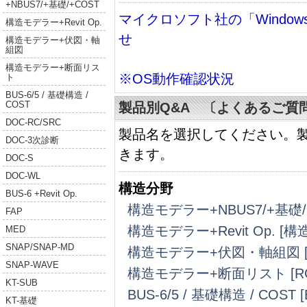
+NBUS7/+基礎/+COST
マイクロソフト社の「Windo
構造モデラー+Revit Op.
せ
構造モデラー+伏図・軸
組図
構造モデラー+断面リス
※OS動作確認状況
ト
BUS-6/5 / 基礎構造 /
COST
製品別Q&A 〔よくあるご質問
DOC-RC/SRC
製品名を選択してください。
DOC-3次診断
きます。
DOC-S
DOC-WL
構造分野
BUS-6 +Revit Op.
構造モデラー+NBUS7/+基礎/+
FAP
構造モデラー+Revit Op. 
MED
SNAP/SNAP-MD
構造モデラー+伏図・軸組図 [R
SNAP-WAVE
構造モデラー+断面リスト [
KT-SUB
BUS-6/5 / 基礎構造 / CO
KT-基礎