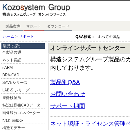
製品案内
サポート
ダウンロード
ホーム
>
サポート
Q&A検索：
製品で探す
オンラインサポートセンター
全製品共通
構造システムグループ製品の
ネット認証
内しております。
i-ARM
DRA-CAD
製品別Q&A
SAVEシリーズ
LAB-S シリーズ
お問い合わせ
避難検証法
サポート期間
特記仕様書CADデータ
画像線分コンバーター
ぴぼToolBox
ネット認証・ライセンス管理
構造モデラー