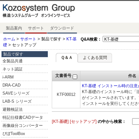
製品案内
サポート
ダウンロード
ホーム
>
サポート
> 製品で探す >
KT-基
Q&A検索：
礎
> セットアップ
製品で探す
Ｑ＆Ａ
よくある質問
全製品共通
ネット認証
文書番号
件名
i-ARM
DRA-CAD
KT-基礎 インストール時の注意
KT-基礎のインストール時に「
SAVEシリーズ
KTF00012
がインストールされています。
LAB-S シリーズ
インストールを実行してくださ
避難検証法
特記仕様書CADデータ
[KT-基礎]
[セットアップ]
の中から検索：
画像線分コンバーター
ぴぼToolBox