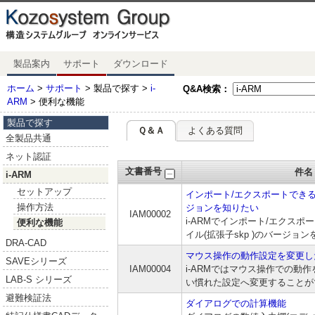
製品案内
サポート
ダウンロード
ホーム
>
サポート
> 製品で探す >
i-
Q&A検索：
ARM
> 便利な機能
製品で探す
Ｑ＆Ａ
よくある質問
全製品共通
ネット認証
文書番号
件名
i-ARM
セットアップ
インポート/エクスポートできるS
操作方法
ジョンを知りたい
IAM00002
i-ARMでインポート/エクスポート
便利な機能
イル(拡張子skp )のバージョ
DRA-CAD
マウス操作の動作設定を変更し
SAVEシリーズ
IAM00004
i-ARMではマウス操作での動
LAB-S シリーズ
い慣れた設定へ変更することが
避難検証法
ダイアログでの計算機能