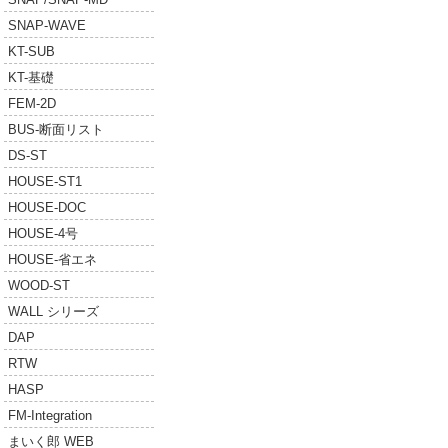
SNAP-WAVE
KT-SUB
KT-基礎
FEM-2D
BUS-断面リスト
DS-ST
HOUSE-ST1
HOUSE-DOC
HOUSE-4号
HOUSE-省エネ
WOOD-ST
WALL シリーズ
DAP
RTW
HASP
FM-Integration
まいく郎 WEB