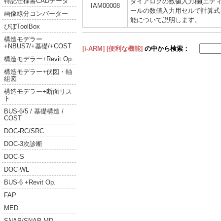
特記仕様書CADデータ
ダイアログの数値入力欄(エデ
IAM00008
ールの数値入力用セルで計算式
画像線分コンバーター
能について説明します。
ぴぼToolBox
構造モデラー
+NBUS7/+基礎/+COST
[i-ARM]
[便利な機能]
の中から検索：
構造モデラー+Revit Op.
構造モデラー+伏図・軸
組図
構造モデラー+断面リス
ト
BUS-6/5 / 基礎構造 /
COST
DOC-RC/SRC
DOC-3次診断
DOC-S
DOC-WL
BUS-6 +Revit Op.
FAP
MED
SNAP/SNAP-MD