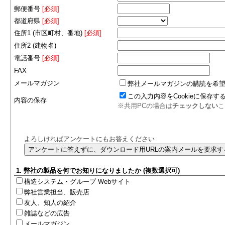
郵便番号
[必須]
都道府県
[必須]
住所1 (市区町村、番地)
[必須]
住所2 (建物名)
電話番号
[必須]
FAX
メールマガジン
弊社メールマガジンの購読を希
この入力内容をCookieに保存す
内容の保存
※共用PCの場合は
チェックしない
こ
よろしければアンケートにもお答えください
1. 弊社の製品を何でお知りになりましたか (複数選択可)
構造システム・グループ Webサイト
弊社営業担当、販売店
友人、知人の紹介
雑誌などの広告
メールマガジン