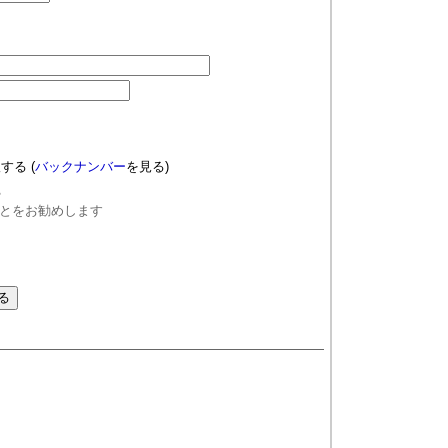
望する
(
バックナンバー
を見る)
る
とをお勧めします