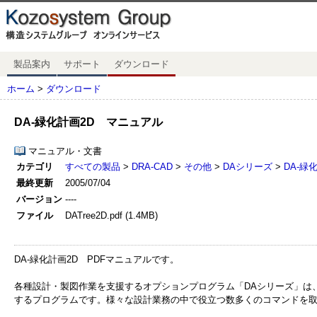
製品案内
サポート
ダウンロード
ホーム
>
ダウンロード
DA-緑化計画2D マニュアル
マニュアル・文書
カテゴリ
すべての製品
>
DRA-CAD
>
その他
>
DAシリーズ
>
DA-緑
最終更新
2005/07/04
バージョン
----
ファイル
DATree2D.pdf (1.4MB)
DA-緑化計画2D PDFマニュアルです。
各種設計・製図作業を支援するオプションプログラム「DAシリーズ」は、DRA-CA
するプログラムです。様々な設計業務の中で役立つ数多くのコマンドを