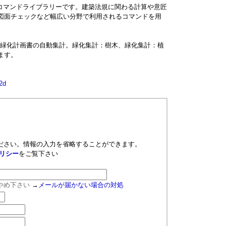
コマンドライブラリーです。建築法規に関わる計算や意匠
・図面チェックなど幅広い分野で利用されるコマンドを用
の緑化計画書の自動集計。緑化集計：樹木、緑化集計：植
ます。
2d
ださい。情報の入力を省略することができます。
リシー
をご覧下さい
やめ下さい
→
メールが届かない場合の対処