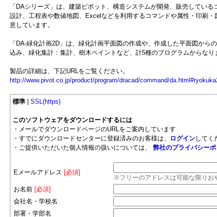
「DAシリーズ」は、建築ピボット、構造システムが開発、販売している
設計、工程表や数値地図、Excelなどを利用するコマンドや属性・印刷
意しています。
「DA-緑化計画2D」は、緑化計画平面図の作成や、作成した平面図から
込み、緑化集計：集計、樹木ペイントなど、計5種のプログラムからなり
製品の詳細は、下記URLをご覧ください。
http://www.pivot.co.jp/product/program/dracad/command/da.html#ryokuka
標準
|
SSL(https)
このソフトウェアをダウンロードするには
・メールでダウンロードページのURLをご案内しています
・すでにダウンロードセンターに登録済みのお客様は、
ログイン
してく
・ご提供いただいた個人情報の扱いについては、
弊社のプライバシーポ
Eメールアドレス
[必須]
※フリーのアドレスは可能な限りお
お名前
[必須]
会社名・学校名
部署・学部名