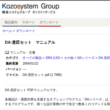
製品案内
サポート
ダウンロード
ホーム
>
ダウンロード
DA-意匠セット マニュアル
マニュアル・文書
カテゴリ
すべての製品
>
DRA-CAD
>
その他
>
DAシリーズ
>
DA-意
最終更新
2004/01/22
バージョン
----
ファイル
DA-意匠セット.pdf (1.7MB)
DA-意匠セット PDFマニュアルです。
各種設計・製図作業を支援するオプションプログラム「DAシリーズ」は、DRA-CA
するプログラムです。様々な設計業務の中で役立つ数多くのコマンドを