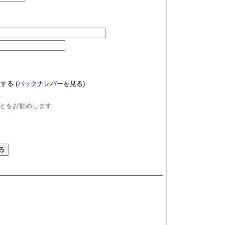
望する
(
バックナンバー
を見る)
る
とをお勧めします