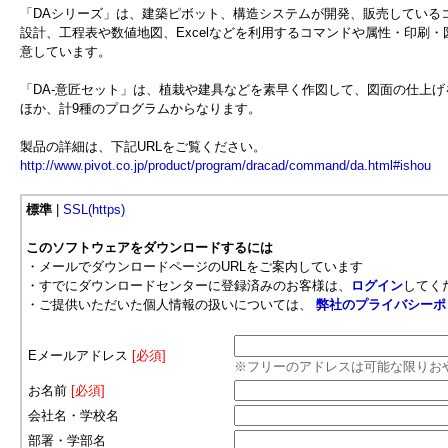
「DAシリーズ」は、建築ピボット、構造システムが開発、販売している
設計、工程表や数値地図、Excelなどを利用するコマンドや属性・印刷
意しています。
「DA-意匠セット」は、植栽や建具などを素早く作図して、図面の仕上
ほか、計9種のプログラムからなります。
製品の詳細は、下記URLをご覧ください。
http://www.pivot.co.jp/product/program/dracad/command/da.html#ishou
標準
|
SSL(https)
このソフトウェアをダウンロードするには
・メールでダウンロードページのURLをご案内しています
・すでにダウンロードセンターに登録済みのお客様は、
ログイン
してく
・ご提供いただいた個人情報の扱いについては、
弊社のプライバシーポ
Eメールアドレス
[必須]
※フリーのアドレスは可能な限りお
お名前
[必須]
会社名・学校名
部署・学部名