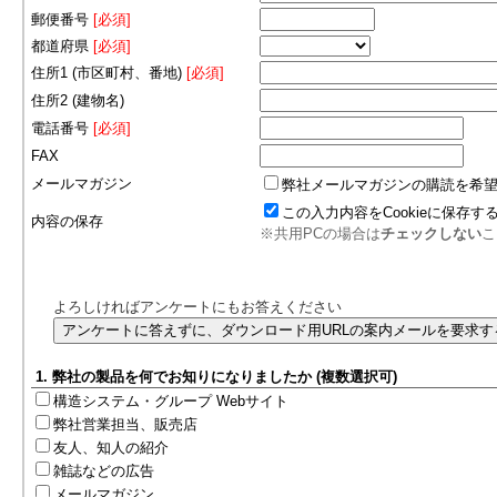
郵便番号
[必須]
都道府県
[必須]
住所1 (市区町村、番地)
[必須]
住所2 (建物名)
電話番号
[必須]
FAX
メールマガジン
弊社メールマガジンの購読を希
この入力内容をCookieに保存す
内容の保存
※共用PCの場合は
チェックしない
こ
よろしければアンケートにもお答えください
1. 弊社の製品を何でお知りになりましたか (複数選択可)
構造システム・グループ Webサイト
弊社営業担当、販売店
友人、知人の紹介
雑誌などの広告
メールマガジン