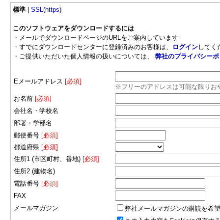
標準
|
SSL(https)
このソフトウェアをダウンロードするには
・メールでダウンロードページのURLをご案内しています
・すでにダウンロードセンターに登録済みのお客様は、
ログイン
してく
・ご提供いただいた個人情報の扱いについては、
弊社のプライバシーポ
Eメールアドレス
[必須]
※フリーのアドレスは可能な限りお
お名前
[必須]
会社名・学校名
部署・学部名
郵便番号
[必須]
都道府県
[必須]
住所1 (市区町村、番地)
[必須]
住所2 (建物名)
電話番号
[必須]
FAX
メールマガジン
弊社メールマガジンの購読を希