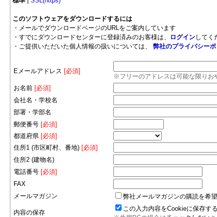
標準
|
SSL(https)
このソフトウェアをダウンロードするには
・メールでダウンロードページのURLをご案内しています
・すでにダウンロードセンターに登録済みのお客様は、
ログイン
してく
・ご提供いただいた個人情報の扱いについては、
弊社のプライバシーポ
Eメールアドレス
[必須]
※フリーのアドレスは可能な限りお
お名前
[必須]
会社名・学校名
部署・学部名
郵便番号
[必須]
都道府県
[必須]
住所1 (市区町村、番地)
[必須]
住所2 (建物名)
電話番号
[必須]
FAX
メールマガジン
弊社メールマガジンの購読を希
この入力内容をCookieに保存す
内容の保存