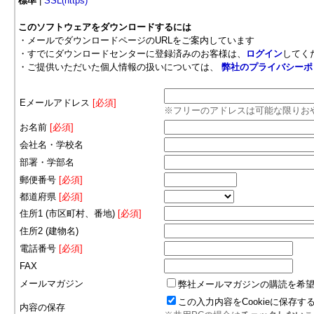
標準
|
SSL(https)
このソフトウェアをダウンロードするには
・メールでダウンロードページのURLをご案内しています
・すでにダウンロードセンターに登録済みのお客様は、
ログイン
してく
・ご提供いただいた個人情報の扱いについては、
弊社のプライバシーポ
Eメールアドレス
[必須]
※フリーのアドレスは可能な限りお
お名前
[必須]
会社名・学校名
部署・学部名
郵便番号
[必須]
都道府県
[必須]
住所1 (市区町村、番地)
[必須]
住所2 (建物名)
電話番号
[必須]
FAX
メールマガジン
弊社メールマガジンの購読を希
この入力内容をCookieに保存す
内容の保存