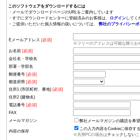
このソフトウェアをダウンロードするには
・メールでダウンロードページのURLをご案内しています
・すでにダウンロードセンターに登録済みのお客様は、
ログイン
してく
・ご提供いただいた個人情報の扱いについては、
弊社のプライバシーポ
Eメールアドレス
[必須]
※フリーのアドレスは可能な限りお
お名前
[必須]
会社名・学校名
部署・学部名
郵便番号
[必須]
都道府県
[必須]
住所1 (市区町村、番地)
[必須]
住所2 (建物名)
電話番号
[必須]
FAX
メールマガジン
弊社メールマガジンの購読を希
この入力内容をCookieに保存す
内容の保存
※共用PCの場合は
チェックしない
こ