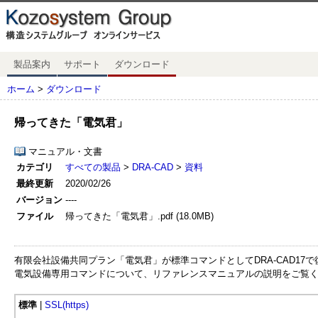
製品案内
サポート
ダウンロード
ホーム
>
ダウンロード
帰ってきた「電気君」
マニュアル・文書
カテゴリ
すべての製品
>
DRA-CAD
>
資料
最終更新
2020/02/26
バージョン
----
ファイル
帰ってきた「電気君」.pdf (18.0MB)
有限会社設備共同プラン「電気君」が標準コマンドとしてDRA-CAD17
電気設備専用コマンドについて、リファレンスマニュアルの説明をご覧
標準
|
SSL(https)