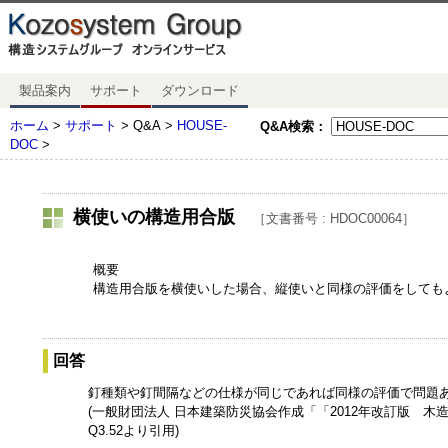
製品案内
サポート
ダウンロード
ホーム
>
サポート
> Q&A >
HOUSE-
Q&A検索：
DOC
>
横使いの構造用合版
［文書番号 : HDOC00064］
概要
構造用合版を横使いした場合、縦使いと同様の評価をしても
回答
釘種類や釘間隔などの仕様が同じであれば同様の評価で問題
(一般財団法人 日本建築防災協会作成「「2012年改訂版 
Q3.52より引用)