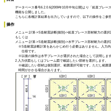
データベース番号6.2.0.6(2009年10月中旬公開)より「鉛
機能を公開しました。
こちらに各種計算結果を出力していますので、以下の操作をご参
操作
メニュー:計算->S造耐震診断(個別)->鉛直ブレース部材耐力の選
もしくは
メニュー:計算->S造耐震診断(個別)->水平ブレース部材耐力の選
※S造耐震診断計算をあらかじめ行う必要はありません。入力内
仕様です。
※以後の操作は水平ブレースが選択された場合として説明しま
2.
入力伏図もしくはフレーム図で確認したい部材を選択します。
※確認したい部材は個別選択、範囲選択可能です。ただし範囲選
時間がかかる場合があります。