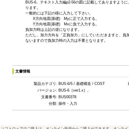
BUS-6、テキスト入力編p2-56の図に記載してありますよ
ります。
一般的には下記の様に入力して下さい。
X方向地震(基礎) Myに正で入力する。
Y方向地震(基礎) Mxに負で入力する。
負加力時は上記の逆になります。
ただし、加力方向を「正負加力」にしていただきますと、負
ないますので負加力時の入力は不要となります。
文書情報
製品カテゴリ:
BUS-6/5 / 基礎構造 / COST
バージョン:
BUS-6［ver1.x］,
文書番号:
BUS00378
分類:
操作・入力
ソフトウェアのご購入は、オンライン販売からご購入ができます。オンライ