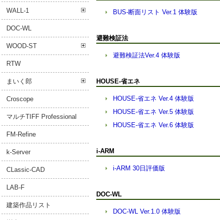
WALL-1
BUS-断面リスト Ver.1 体験版
DOC-WL
避難検証法
WOOD-ST
避難検証法Ver.4 体験版
RTW
まいく郎
HOUSE-省エネ
HOUSE-省エネ Ver.4 体験版
Croscope
HOUSE-省エネ Ver.5 体験版
マルチTIFF Professional
HOUSE-省エネ Ver.6 体験版
FM-Refine
i-ARM
k-Server
i-ARM 30日評価版
CLassic-CAD
LAB-F
DOC-WL
建築作品リスト
DOC-WL Ver.1.0 体験版