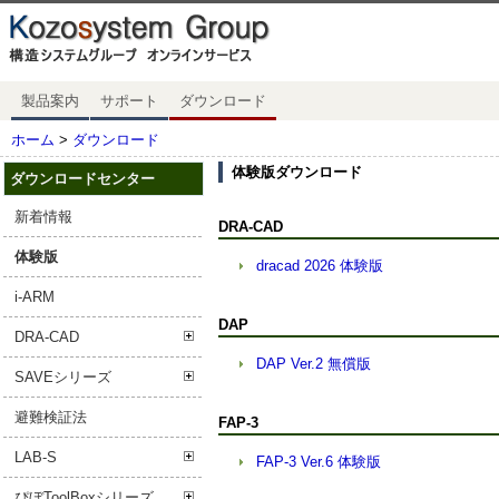
製品案内
サポート
ダウンロード
ホーム
>
ダウンロード
体験版ダウンロード
ダウンロードセンター
新着情報
DRA-CAD
体験版
dracad 2026 体験版
i-ARM
DAP
DRA-CAD
DAP Ver.2 無償版
SAVEシリーズ
避難検証法
FAP-3
LAB-S
FAP-3 Ver.6 体験版
ぴぼToolBoxシリーズ