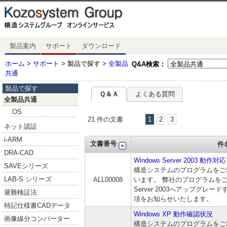
製品案内
サポート
ダウンロード
ホーム
>
サポート
> 製品で探す >
全製品
Q&A検索：
共通
製品で探す
Ｑ＆Ａ
よくある質問
全製品共通
OS
21 件の文書
1
2
3
ネット認証
i-ARM
文書番号
件
DRA-CAD
Windows Server 2003 動
SAVEシリーズ
構造システムのプログラムをご
LAB-S シリーズ
ALL00008
います。 弊社のプログラムをご利
Server 2003へアップグレ
避難検証法
項をお知らせいたします。
特記仕様書CADデータ
Windows XP 動作確認状況
画像線分コンバーター
構造システムのプログラムをご