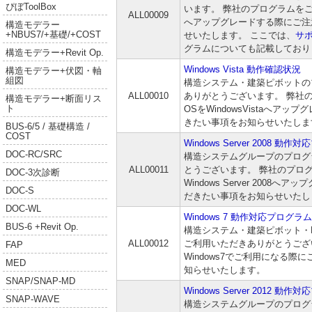
ぴぼToolBox
います。 弊社のプログラムをご利
ALL00009
へアップグレードする際にご注
構造モデラー
+NBUS7/+基礎/+COST
せいたします。 ここでは、
サ
グラムについても記載しており
構造モデラー+Revit Op.
Windows Vista 動作確認状況
構造モデラー+伏図・軸
組図
構造システム・建築ピボットの
ALL00010
ありがとうございます。 弊社
構造モデラー+断面リス
ト
OSをWindowsVistaへア
きたい事項をお知らせいたしま
BUS-6/5 / 基礎構造 /
COST
Windows Server 2008 動
DOC-RC/SRC
構造システムグループのプログ
ALL00011
とうございます。 弊社のプロ
DOC-3次診断
Windows Server 2008
DOC-S
だきたい事項をお知らせいたし
DOC-WL
Windows 7 動作対応プログラム
BUS-6 +Revit Op.
構造システム・建築ピボット・
ALL00012
ご利用いただきありがとうござ
FAP
Windows7でご利用になる際
MED
知らせいたします。
SNAP/SNAP-MD
Windows Server 2012 動
SNAP-WAVE
構造システムグループのプログ