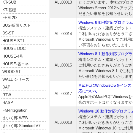
ALL00013
とうございます。 弊社のプロ
KT-SUB
Windows Server 2012
KT-基礎
だきたい事項をお知らせいたし
FEM-2D
Windows 8 動作対応プログラム
BUS-断面リスト
構造システム・建築ピボット・
DS-ST
ALL00014
ご利用いただきありがとうござ
Microsoft Windows 8
HOUSE-ST1
い事項をお知らせいたします。
HOUSE-DOC
Windows 8.1 動作対応プログ
HOUSE-4号
構造システム・建築ピボット・
HOUSE-省エネ
ALL00015
ご利用いただきありがとうござ
Microsoft Windows 8.
WOOD-ST
たい事項をお知らせいたします
WALL シリーズ
MacPCにWindowsOSを
DAP
応について
ALL00017
RTW
Apple社のMacPCにWind
合のサポートはどうなりますか
HASP
FM-Integration
Windows 10 動作対応プログラ
構造システム・建築ピボット・
まいく郎 WEB
ALL00018
ご利用いただきありがとうござ
まいく郎 Standard V7
Microsoft Windows 1