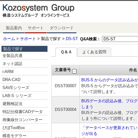
製品案内
サポート
ダウンロード
ホーム
>
サポート
> 製品で探す >
DS-ST
Q&A検索：
製品で探す
Ｑ＆Ａ
よくある質問
全製品共通
ネット認証
文書番号
件名
i-ARM
DRA-CAD
BUS-5 からのデータ読み込み
DSST00007
BUS-5 からデータが読み込
SAVEシリーズ
ついて説明します。
LAB-S シリーズ
BUSデータの読込み後、プロ
避難検証法
しまう
DSST00004
特記仕様書CADデータ
BUSデータの読込み後、プロ
しまう件について説明します。
画像線分コンバーター
ぴぼToolBox
「データベースが更新されてい
ジが出る
構造モデラー