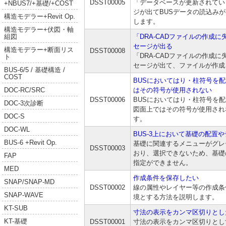
DSST00005
「データベースが更新されてい
+NBUS7/+基礎/+COST
ジが出てBUSデータの読込み
構造モデラー+Revit Op.
します。
構造モデラー+伏図・軸
組図
「DRA-CADファイルの作成
セージが出る
構造モデラー+断面リス
DSST00008
「DRA-CADファイルの作成
ト
セージが出て、ファイルが作成
BUS-6/5 / 基礎構造 /
COST
BUSにおいてはり・柱符号を配置
DOC-RC/SRC
はその符号が使用されない
DSST00006
BUSにおいてはり・柱符号を配置
DOC-3次診断
図面上ではその符号が使用され
DOC-S
す。
DOC-WL
BUS-3上において基礎の配置
BUS-6 +Revit Op.
基礎に関連するメニューがグレ
DSST00003
おり、選択できないため、基礎
FAP
指定ができません。
MED
作成条件を保存したい
SNAP/SNAP-MD
DSST00002
線の属性やレイヤー等の作成条
SNAP-WAVE
境とする方法を説明します。
KT-SUB
寸法の表示をカンマ区切りとし
KT-基礎
DSST00001
寸法の表示をカンマ区切りとし