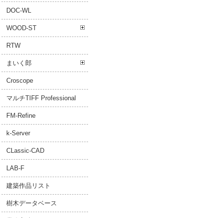
DOC-WL
WOOD-ST
RTW
まいく郎
Croscope
マルチTIFF Professional
FM-Refine
k-Server
CLassic-CAD
LAB-F
建築作品リスト
樹木データベース