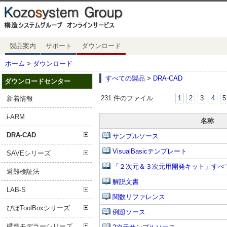
製品案内
サポート
ダウンロード
ホーム
>
ダウンロード
すべての製品
>
DRA-CAD
ダウンロードセンター
231 件のファイル
1
2
3
4
5
新着情報
i-ARM
名称
DRA-CAD
サンプルソース
VisualBasicテンプレート
SAVEシリーズ
「２次元＆３次元用開発キット」すべてのフ
避難検証法
解説文書
LAB-S
関数リファレンス
ぴぼToolBoxシリーズ
例題ソース
構造モデラーシリーズ