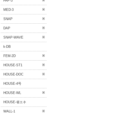
FAP-3
MED-3
SNAP
DAP
SNAP-WAVE
k-DB
FEM-2D
HOUSE-ST1
HOUSE-DOC
HOUSE-4号
HOUSE-WL
HOUSE-省エネ
WALL-1