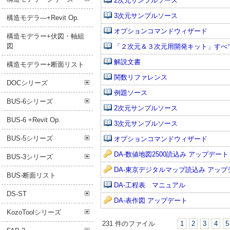
2次元サンプルソース
3次元サンプルソース
構造モデラ―+Revit Op.
オプションコマンドウィザード
構造モデラー+伏図・軸組
図
「２次元＆３次元用開発キット」すべてのフ
解説文書
構造モデラー+断面リスト
関数リファレンス
DOCシリーズ
例題ソース
BUS-6シリーズ
2次元サンプルソース
BUS-6 +Revit Op.
3次元サンプルソース
BUS-5シリーズ
オプションコマンドウィザード
DA-数値地図2500読込み アップデート
BUS-3シリーズ
DA-東京デジタルマップ読込み アップ
BUS-断面リスト
DA-工程表 マニュアル
DS-ST
DA-表作図 アップデート
KozoToolシリーズ
231 件のファイル
1
2
3
4
5