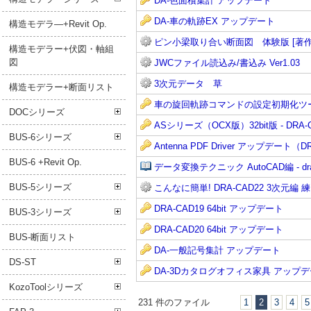
DA-色面積集計 アップデート
DA-車の軌跡EX アップデート
構造モデラ―+Revit Op.
ピン小梁取り合い断面図 体験版 [著作
構造モデラー+伏図・軸組
図
JWCファイル読込み/書込み Ver1.03
3次元データ 草
構造モデラー+断面リスト
車の旋回軌跡コマンドの設定初期化ツ
DOCシリーズ
ASシリーズ（OCX版）32bit版 - D
BUS-6シリーズ
Antenna PDF Driver アップデート（D
BUS-6 +Revit Op.
データ変換テクニック AutoCAD編 - dra
BUS-5シリーズ
こんなに簡単! DRA-CAD22 3次元編
DRA-CAD19 64bit アップデート
BUS-3シリーズ
DRA-CAD20 64bit アップデート
BUS-断面リスト
DA-一般記号集計 アップデート
DS-ST
DA-3Dカタログオフィス家具 アップ
KozoToolシリーズ
231 件のファイル
1
2
3
4
5