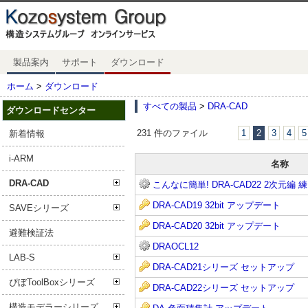
製品案内
サポート
ダウンロード
ホーム
>
ダウンロード
すべての製品
>
DRA-CAD
ダウンロードセンター
231 件のファイル
1
2
3
4
5
新着情報
i-ARM
名称
DRA-CAD
こんなに簡単! DRA-CAD22 2次元編
DRA-CAD19 32bit アップデート
SAVEシリーズ
DRA-CAD20 32bit アップデート
避難検証法
DRAOCL12
LAB-S
DRA-CAD21シリーズ セットアップ
ぴぼToolBoxシリーズ
DRA-CAD22シリーズ セットアップ
構造モデラーシリーズ