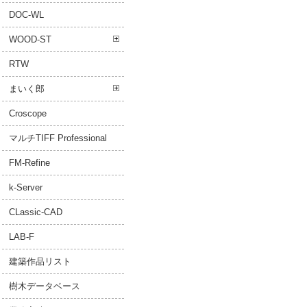
DOC-WL
WOOD-ST
RTW
まいく郎
Croscope
マルチTIFF Professional
FM-Refine
k-Server
CLassic-CAD
LAB-F
建築作品リスト
樹木データベース