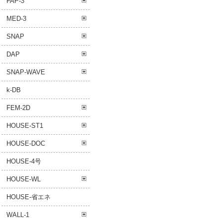
FAP-3
MED-3
SNAP
DAP
SNAP-WAVE
k-DB
FEM-2D
HOUSE-ST1
HOUSE-DOC
HOUSE-4号
HOUSE-WL
HOUSE-省エネ
WALL-1