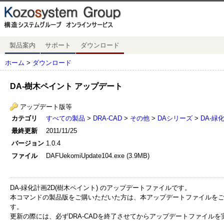
製品案内
サポート
ダウンロード
ホーム
>
ダウンロード
DA-樹木ペイント アップデート
アップデート版等
カテゴリ
すべての製品
>
DRA-CAD
>
その他
>
DAシリーズ
>
DA-緑
最終更新
2011/11/25
バージョン
1.0.4
ファイル
DAFUekomiUpdate104.exe (3.9MB)
DA-緑化計画2D(樹木ペイント) のアップデートファイルです。
本コマンドの製品版をご購いただいた方は、本アップデートファイルを
す。
更新の際には、必ずDRA-CADを終了させてからアップデートファイル